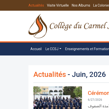
Actualités
Visite Virtuelle
Nos Albums
La Colonie
Accueil
Le CCSJ
Enseignements et Formatio
Actualités
- Juin, 2026
Cérémon
6/27/2026
امذة الصفوف