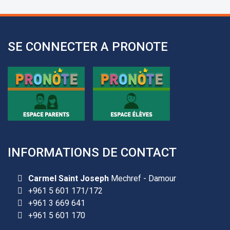
l’avance.
+961 25 601 171
+961 25 601 172
SE CONNECTER A PRONOTE
+961 3 669 641
INFORMATIONS DE CONTACT
Les demandes d'inscription pour l'année scolaire
Carmel Saint Joseph
Mechref - Damour
2026-2027 sont reçues à la direction de
+961 5 601 171/172
l'établissement selon des rendez-vous fixés à
+961 3 669 641
l’avance.
+961 5 601 170
+961 25 601 171