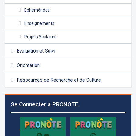
Ephémérides
Enseignements
Projets Scolaires
Evaluation et Suivi
Orientation
Ressources de Recherche et de Culture
Les demandes d'inscription pour l'année scolaire
2026-2027 sont reçues à la direction de
l'établissement selon des rendez-vous fixés à
Se Connecter à PRONOTE
l’avance.
+961 25 601 171
+961 25 601 172