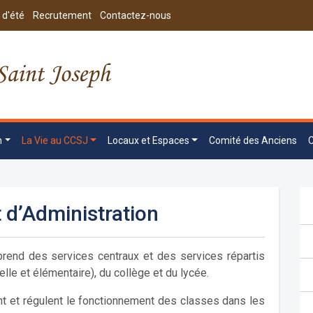
 d'été
Recrutement
Contactez-nous
n
La Vie au CCSJ
Locaux et Espaces
Comité des Anciens
t d’Administration
prend des services centraux et des services répartis
lle et élémentaire), du collège et du lycée.
nt et régulent le fonctionnement des classes dans les