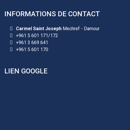
INFORMATIONS DE CONTACT
Les demandes d'inscription pour l'année scolaire
2026-2027 sont reçues à la direction de
l'établissement selon des rendez-vous fixés à
Carmel Saint Joseph
Mechref - Damour
l’avance.
+961 5 601 171/172
+961 3 669 641
+961 25 601 171
+961 5 601 170
+961 25 601 172
+961 3 669 641
LIEN GOOGLE
Les demandes d'inscription pour l'année scolaire