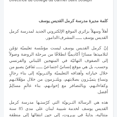
كلمة مديرة مدرسة كرمل القديس يوسف
أهلاً وسهلاً بزائري الموقع الإلكتروني الجديد لمدرسة كرمل
القديس يوسف ـــــ المشرف/الدامور.
إنّ كرمل القديس يوسف ليست مؤسّسة تعليميّة تؤمّن
لتلاميذها مسارًا أكاديميًّا انطلاقًا من مرحلة الروضة وصولاً
إلى الصفوف النهائيّة في المنهجين اللبناني والفرنسي
وحسب، بل هي موقع إنسانيّ اجتماعيّ ـــــ ثقافيّ يصبو من
خلال خياراته وأهدافه التعليميّة والتـربويّة إلى بناء رجالٍ
ونساءٍ يتميّـزون بصلابتهم، ويلتـزمون من خلال مؤهّلاتـهم
وكفاءاتـهم، وبالتضافر مع إخوانـهم، بناء عالَمٍ مسالِمْ
أفضل.
هذه هي الرسالة التـربويّة التي كرّستـها مدرسة كرمل
القديس يوسف لخدمة شبيبة لبنان على مدى 85 سنة
متتالية، بدايةً في بيـروت، إلى حين انتقالها إلى منطقة