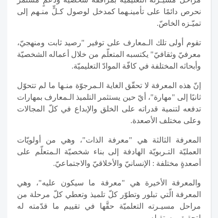
نحرص دائمًا على تأمينـهما كمدخل لوصول كـلٍّ منـهم إلى
تميّـزه الخاصّ.
تقوم أولى تلك الـمعارف على توفير "رصيد ثابت ومنهجيّ،
معرفيّ وثقافيّ" يكتسبه المتعلّم من خلال أعماله الشخصيّة
وأبحاثه المختلفة في كافّة الموادّ التعليميّة.
إنّ هذه المعرفة لا تحقّق الغاية الـمرجوّة منـها ما لم تتحوّل
ثانيًا إلى "مهارة"، أيّ حين يستثمر التلميذ الـمعارف بمهارات
تدفعه لتنمية قدراته على الخلق والإبداع في كلّ المجالات
وعلى مختلف الأصعدة.
المعرفة الثالثة هي "معرفة الذات"، وهي من أولويّات
العمليّة التـربويّة الهادفة إلى بناء شخصيّة الـمتعلّم على
أصعدةٍ مختلفة : الإنسانيّ والأخلاقيّ والاجتماعيّ.
والمعرفة الأخيرة هي "معرفة ما سيكون عليه"، وهي
المعرفة الّتي تبلور وتطوّر كلّ تلميذ وتعطي كلّ مرحلة من
مراحل مسيـرته التعلميّة حقَّها في تقييم ما قدّمته له
لتحقيق مستقبله.