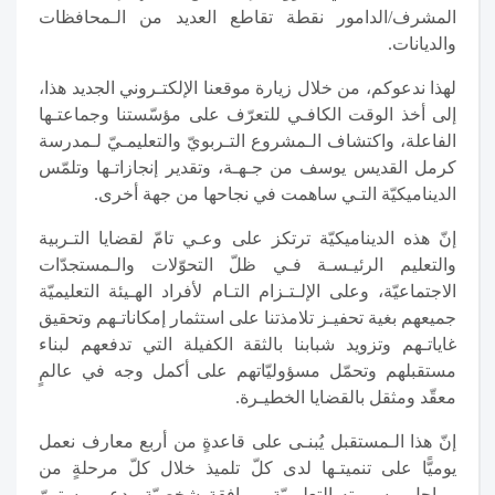
المشرف/الدامور نقطة تقاطع العديد من الـمحافظات
والديانات.
لهذا ندعوكم، من خلال زيارة موقعنا الإلكتـروني الجديد هذا،
إلى أخذ الوقت الكافـي للتعرّف على مؤسّستنا وجماعتـها
الفاعلة، واكتشاف الـمشروع التـربويّ والتعليمـيّ لـمدرسة
كرمل القديس يوسف من جـهـة، وتقدير إنجازاتـها وتلمّس
الديناميكيّة التـي ساهمت في نجاحها من جهة أخرى.
إنّ هذه الديناميكيّة ترتكز على وعـي تامّ لقضايا التـربية
والتعليم الرئيـسـة فـي ظلّ التحوّلات والـمستجدّات
الاجتماعيّة، وعلى الإلـتـزام التـام لأفراد الهـيئة التعليميّة
جميعهم بغية تحفيـز تلامذتنا على استثمار إمكاناتـهم وتحقيق
غاياتـهم وتزويد شبابنا بالثقة الكفيلة التي تدفعهم لبناء
مستقبلهم وتحمّل مسؤوليّاتهم على أكمل وجه في عالمٍ
معقّد ومثقل بالقضايا الخطيـرة.
إنّ هذا الـمستقبل يُبنـى على قاعدةٍ من أربع معارف نعمل
يوميًّا على تنميتـها لدى كلّ تلميذ خلال كلّ مرحلةٍ من
مراحل مسيـرته التعليميّة بمرافقة شخصيّة ودعمٍ مستمرّ