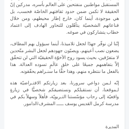
المستقبل مواطنين منفتحين على العالم بأسره، مدركين إنّ
الحقيقة لا تكمن ضمن حدود ثقافتهم الخاصّة فحسب، بل
هي موجودة، أينما كان، خارج إطار محيطهم، ومن خلال
قناعاتهم الشخصيّة يتأهّلون للتحاور الهادف إلى اعتماد
خطاب يتشاركون في صوغه.
إنّنا لن نوفّر جهدًا لجعل تلاميذنا، أينما سيؤول بهم المطاف،
يضعون نصب أعينهم، ويصبّون جهودهم لجعل البشر متّحدين
لا متفرّقين، بحيث يسود روح الأخوّة الحقيقيّة التي لن تتحقّق
إلاّ بتفاهمهم جميعًا على خلق عالَمٍ تسوده العدالة. هذا
بالفعل ما ننتظره منهم، وهذا حقًّا ما سنـراهم يحقّقونه.
إنّه لـمن دواعي سرورنا، بعد زيارتكم الافتـراضيّة هذه
لـموقعنا، أن نستقبلكم ونستضيفكم شخصيًّا في زيارةٍ
واقعيّة إلى رحاب مؤسّستنا التـربويّة، فأهلاً وسهلاً بكم في
مدرسة كرمل القديس يوسف ـــــ المشرف/الدامور.
المديرة