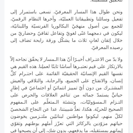
ونحن طوال هذا المسار المعرفيّ، نسعى باستمرار إلى
تفعيل وسائلنا وتطبيقاتنا العمليّة، وآخرها النظام الرقميّ،
للجمع بين أصول منهجَيْ البكالوريا الفرنسيّة واللبنانيّة،
ليكون في دمجهما غنًى لغويّ وتفاعل ثقافيّ وحضاريّ من
خلال إتقان لغاتٍ ثلاث ما يشكّل ورقة رابحة تضاف إلى
رصيده المعرفيّ.
ولا بدّ من الاعتـراف أخيـرًا أنّ هذا الـمسار لا يحقّق نجاحه إلاّ
بالارتكاز على قيم نعتبـرها أساسًا ثابتًا لعملِنا. هذه القيم هي
نفسها القيم الإنسانيّة الحقيقيّة القائمة على احتـرام كلِّ
إنسان، والانفتاح على الجميع، والرحابة، والتلاقي والعيش
المشتـرك من دون أيّ تمييز انتمائيّ أو اجتماعيّ في إطارٍ
حياتيٍّ يستمدّ جماله من تناغم العلاقات والحرص على
التـزام الـمسؤوليّات، وتنشئة الـمتعلّم على الـمفهوم
الصحيح للحريّة. هكذا، نعدُّ شبيبتنا، عدا عن النجاح الشخصيّ
لكلّ منهم، ليكونوا مواطنين لبنانيّين ملتـزمين يخوضون
حياتهم مزوّدين بالركائز التي تعزّز أملهم بوطنهم وتقوّي
إيمانهم بمستقبله، ما يدفعهم، بدون شك، إلى أن يصبحوا في