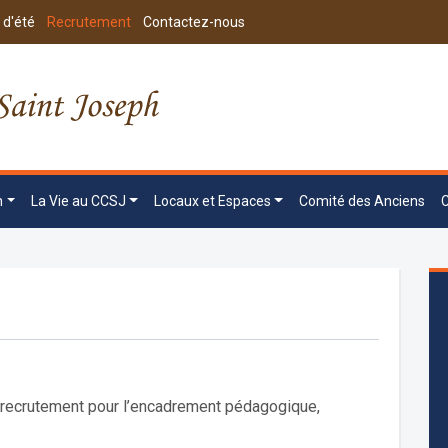
 d'été
Recrutement
Contactez-nous
n
La Vie au CCSJ
Locaux et Espaces
Comité des Anciens
u recrutement pour l’encadrement pédagogique,