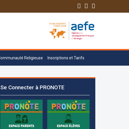
Communauté Religieuse
Inscriptions et Tarifs
Les demandes d'inscription pour l'année
scolaire 2026-2027 sont reçues à la
Se Connecter à PRONOTE
direction de l'établissement selon des
rendez-vous fixés à l’avance.
+961 25 601 171
+961 25 601 172
+961 3 669 641