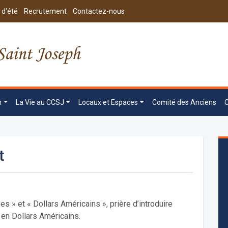
 d'été
Recrutement
Contactez-nous
n
La Vie au CCSJ
Locaux et Espaces
Comité des Anciens
t
s » et « Dollars Américains », prière d’introduire
 en Dollars Américains.