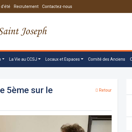
 d'été
Recrutement
Contactez-nous
n
La Vie au CCSJ
Locaux et Espaces
Comité des Anciens
de 5ème sur le
Retour