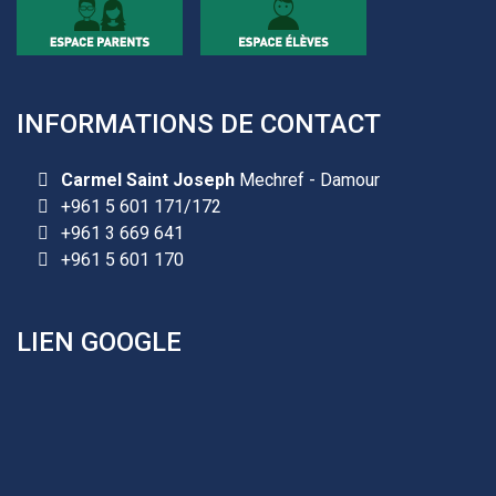
INFORMATIONS DE CONTACT
Les demandes d'inscription pour l'année scolaire
2026-2027 sont reçues à la direction de
Carmel Saint Joseph
Mechref - Damour
l'établissement selon des rendez-vous fixés à
+961 5 601 171/172
l’avance.
+961 3 669 641
+961 5 601 170
+961 25 601 171
+961 25 601 172
+961 3 669 641
LIEN GOOGLE