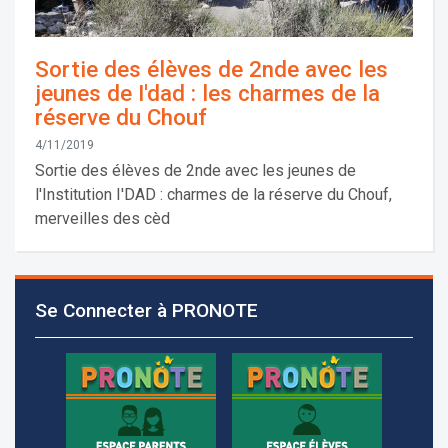
Sortie des élèves de 2nde avec les
jeunes de I'dad : les charmes de la
réserve du Chouf
4/11/2019
Sortie des élèves de 2nde avec les jeunes de
l'Institution I'DAD : charmes de la réserve du Chouf,
merveilles des cèd
Les demandes d'inscription pour l'année scolaire
2026-2027 sont reçues à la direction de
l'établissement selon des rendez-vous fixés à
Se Connecter à PRONOTE
l’avance.
+961 25 601 171
+961 25 601 172
+961 3 669 641