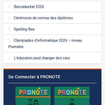
Baccalauréat 2026
Cérémonie de remise des diplômes
Spelling Bee
Olympiades d’informatique 2026 – niveau
Première
L’éducation peut changer des vies
Les demandes d'inscription pour l'année scolaire
2026-2027 sont reçues à la direction de
Se Connecter à PRONOTE
l'établissement selon des rendez-vous fixés à
l’avance.
+961 25 601 171
+961 25 601 172
+961 3 669 641