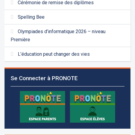
Cérémonie de remise des diplômes
Spelling Bee
Olympiades d’informatique 2026 – niveau
Première
L’éducation peut changer des vies
Les demandes d'inscription pour l'année scolaire
2026-2027 sont reçues à la direction de
l'établissement selon des rendez-vous fixés à
Se Connecter à PRONOTE
l’avance.
+961 25 601 171
+961 25 601 172
+961 3 669 641