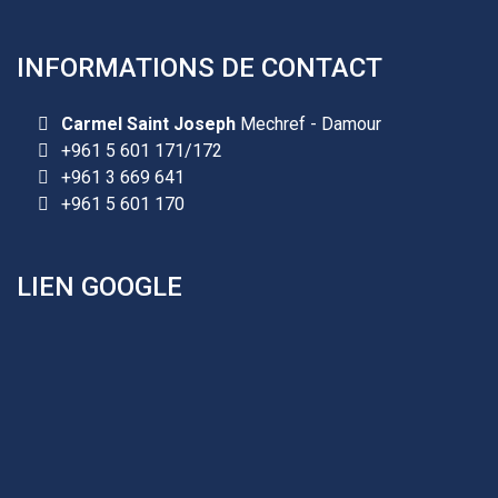
INFORMATIONS DE CONTACT
Les demandes d'inscription pour l'année scolaire
Carmel Saint Joseph
Mechref - Damour
2026-2027 sont reçues à la direction de
+961 5 601 171/172
l'établissement selon des rendez-vous fixés à
+961 3 669 641
l’avance.
+961 5 601 170
+961 25 601 171
+961 25 601 172
LIEN GOOGLE
+961 3 669 641