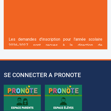
Les demandes d'inscription pour l'année scolaire
2026-2027 sont reçues à la direction de
l'établissement selon des rendez-vous fixés à
l’avance.
+961 25 601 171
+961 25 601 172
SE CONNECTER A PRONOTE
+961 3 669 641