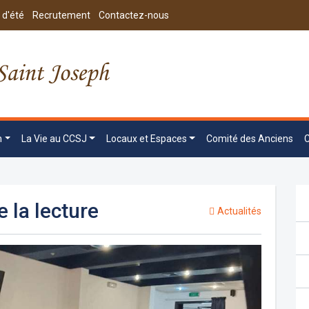
 d'été
Recrutement
Contactez-nous
n
La Vie au CCSJ
Locaux et Espaces
Comité des Anciens
 la lecture
Actualités