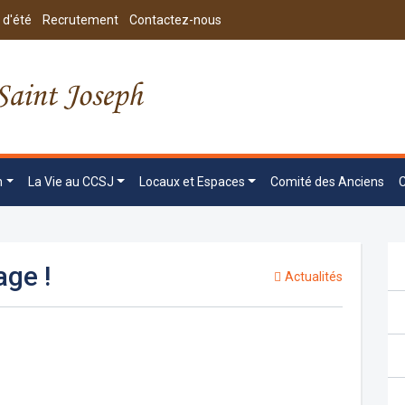
 d'été
Recrutement
Contactez-nous
n
La Vie au CCSJ
Locaux et Espaces
Comité des Anciens
age !
Actualités