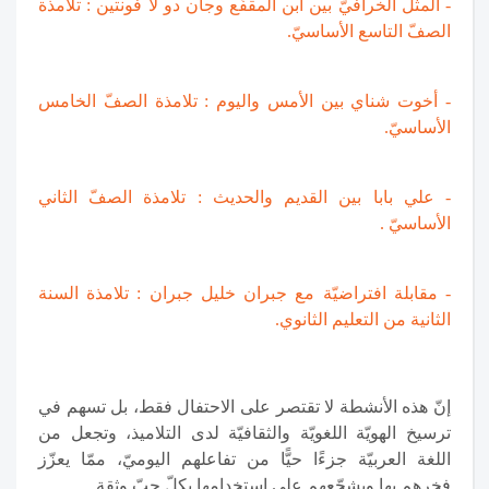
- المثل الخرافيّ بين ابن المقفّع وجان دو لا فونتين : تلامذة
الصفّ التاسع الأساسيّ.
- أخوت شناي بين الأمس واليوم : تلامذة الصفّ الخامس
الأساسيّ.
- علي بابا بين القديم والحديث : تلامذة الصفّ الثاني
الأساسيّ .
- مقابلة افتراضيّة مع جبران خليل جبران : تلامذة السنة
الثانية من التعليم الثانوي.
إنّ هذه الأنشطة لا تقتصر على الاحتفال فقط، بل تسهم في
ترسيخ الهويّة اللغويّة والثقافيّة لدى التلاميذ، وتجعل من
اللغة العربيّة جزءًا حيًّا من تفاعلهم اليوميّ، ممّا يعزّز
فخرهم بها ويشجّعهم على استخدامها بكلّ حبّ وثقة.