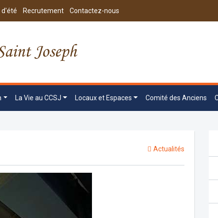
 d'été
Recrutement
Contactez-nous
n
La Vie au CCSJ
Locaux et Espaces
Comité des Anciens
Actualités