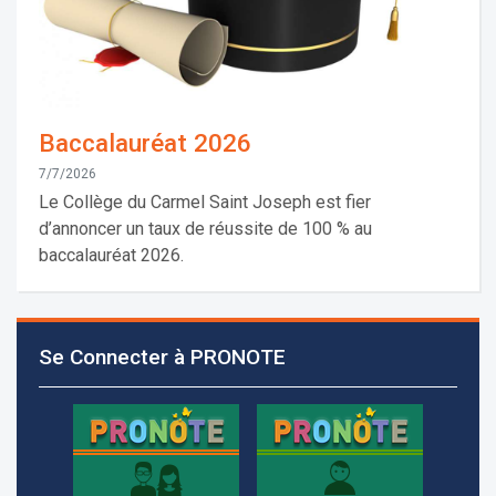
Baccalauréat 2026
7/7/2026
Le Collège du Carmel Saint Joseph est fier
d’annoncer un taux de réussite de 100 % au
baccalauréat 2026.
Les demandes d'inscription pour l'année scolaire
2026-2027 sont reçues à la direction de
Se Connecter à PRONOTE
l'établissement selon des rendez-vous fixés à
l’avance.
+961 25 601 171
+961 25 601 172
+961 3 669 641