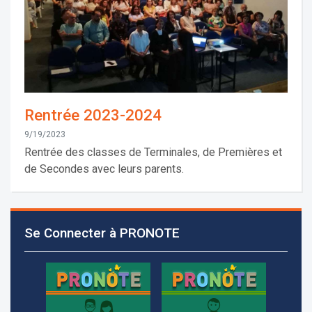
Rentrée 2023-2024
9/19/2023
Rentrée des classes de Terminales, de Premières et
de Secondes avec leurs parents.
Les demandes d'inscription pour l'année scolaire
2026-2027 sont reçues à la direction de
Se Connecter à PRONOTE
l'établissement selon des rendez-vous fixés à
l’avance.
+961 25 601 171
+961 25 601 172