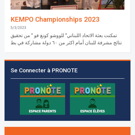
KEMPO Championships 2023
5/3/2023
تمكنت بعثة الاتحاد اللبناني" للووشو كونغ فو " من تحقيق
نتائج مشرفة للبنان أمام اكثر من ٦٠ دولة مشاركة في بط
Les demandes d'inscription pour l'année scolaire
2026-2027 sont reçues à la direction de
l'établissement selon des rendez-vous fixés à
Se Connecter à PRONOTE
l’avance.
+961 25 601 171
+961 25 601 172
+961 3 669 641