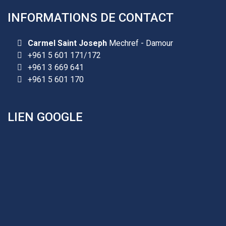
INFORMATIONS DE CONTACT
Les demandes d'inscription pour l'année scolaire
2026-2027 sont reçues à la direction de
Carmel Saint Joseph
Mechref - Damour
l'établissement selon des rendez-vous fixés à
+961 5 601 171/172
l’avance.
+961 3 669 641
+961 5 601 170
+961 25 601 171
+961 25 601 172
+961 3 669 641
LIEN GOOGLE