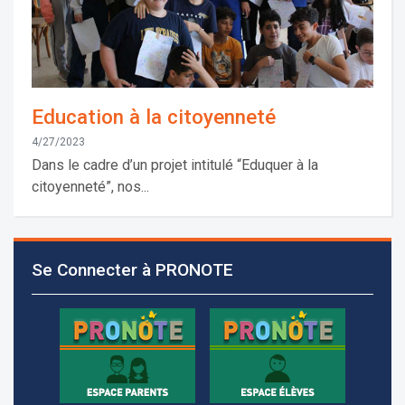
Education à la citoyenneté
4/27/2023
Dans le cadre d’un projet intitulé “Eduquer à la
citoyenneté”, nos...
Les demandes d'inscription pour l'année scolaire
2026-2027 sont reçues à la direction de
Se Connecter à PRONOTE
l'établissement selon des rendez-vous fixés à
l’avance.
+961 25 601 171
+961 25 601 172
+961 3 669 641