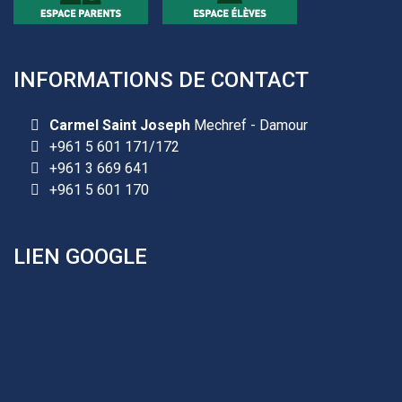
INFORMATIONS DE CONTACT
Les demandes d'inscription pour l'année scolaire
2026-2027 sont reçues à la direction de
Carmel Saint Joseph
Mechref - Damour
l'établissement selon des rendez-vous fixés à
+961 5 601 171/172
l’avance.
+961 3 669 641
+961 25 601 171
+961 5 601 170
+961 25 601 172
+961 3 669 641
LIEN GOOGLE