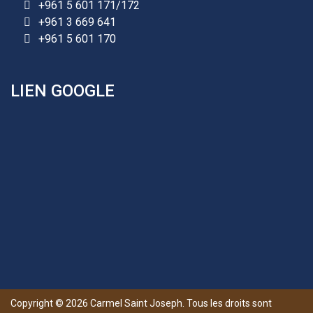
+961 5 601 171/172
+961 25 601 171
+961 3 669 641
+961 25 601 172
+961 5 601 170
+961 3 669 641
LIEN GOOGLE
Les demandes d'inscription pour l'année scolaire
2026-2027 sont reçues à la direction de
l'établissement selon des rendez-vous fixés à
l’avance.
+961 25 601 171
+961 25 601 172
Copyright ©
2026
Carmel Saint Joseph. Tous les droits sont