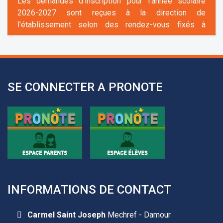
l'établissement selon des rendez-vous fixés à
l’avance.
+961 25 601 171
+961 25 601 172
+961 3 669 641
SE CONNECTER A PRONOTE
Les demandes d'inscription pour l'année scolaire
2026-2027 sont reçues à la direction de
INFORMATIONS DE CONTACT
l'établissement selon des rendez-vous fixés à
l’avance.
Carmel Saint Joseph
Mechref - Damour