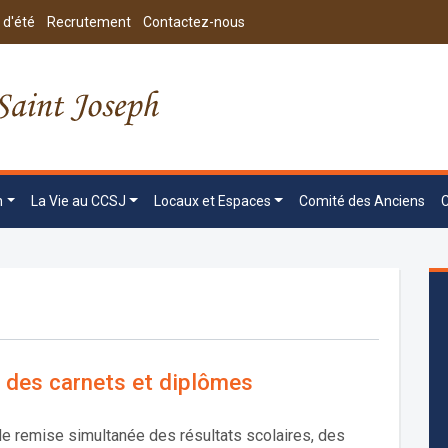
 d'été
Recrutement
Contactez-nous
n
La Vie au CCSJ
Locaux et Espaces
Comité des Anciens
 des carnets et diplômes
e remise simultanée des résultats scolaires, des