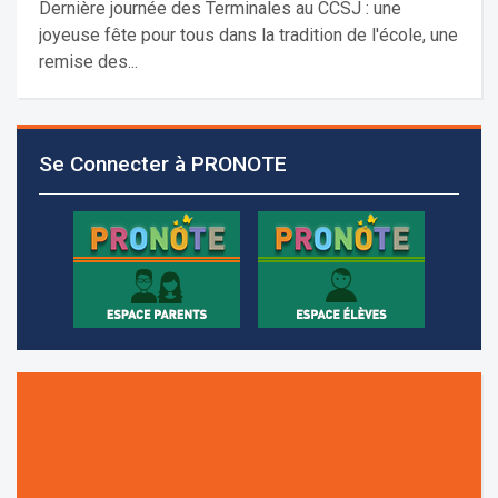
Dernière journée des Terminales au CCSJ : une
joyeuse fête pour tous dans la tradition de l'école, une
remise des...
Les demandes d'inscription pour l'année scolaire
2026-2027 sont reçues à la direction de
l'établissement selon des rendez-vous fixés à
Se Connecter à PRONOTE
l’avance.
+961 25 601 171
+961 25 601 172
+961 3 669 641