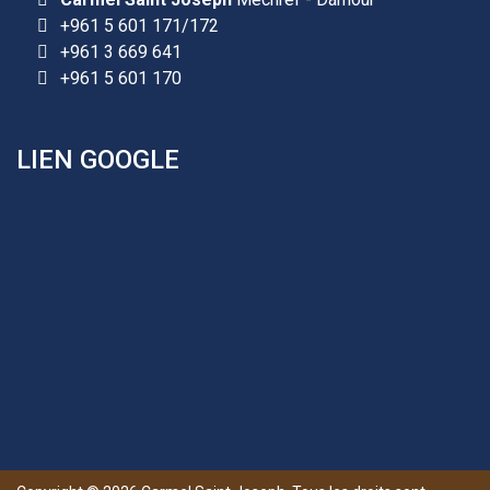
l'établissement selon des rendez-vous fixés à
+961 5 601 171/172
l’avance.
+961 3 669 641
+961 5 601 170
+961 25 601 171
+961 25 601 172
+961 3 669 641
LIEN GOOGLE
Les demandes d'inscription pour l'année scolaire
2026-2027 sont reçues à la direction de
l'établissement selon des rendez-vous fixés à
l’avance.