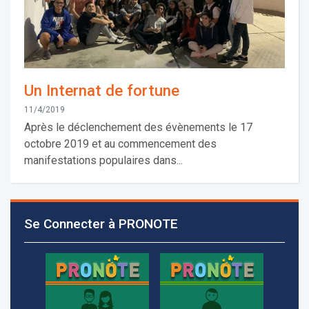
Un Internat de fortune
11/4/2019
Après le déclenchement des évènements le 17
octobre 2019 et au commencement des
manifestations populaires dans...
Les demandes d'inscription pour l'année scolaire
2026-2027 sont reçues à la direction de
l'établissement selon des rendez-vous fixés à
Se Connecter à PRONOTE
l’avance.
+961 25 601 171
+961 25 601 172
+961 3 669 641