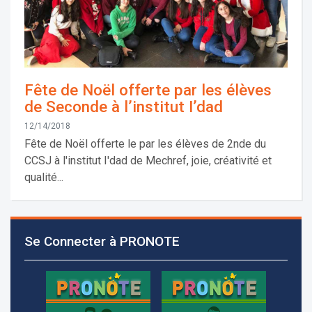
Fête de Noël offerte par les élèves
de Seconde à l’institut I’dad
12/14/2018
Fête de Noël offerte le par les élèves de 2nde du
CCSJ à l'institut I'dad de Mechref, joie, créativité et
qualité...
Les demandes d'inscription pour l'année scolaire
2026-2027 sont reçues à la direction de
Se Connecter à PRONOTE
l'établissement selon des rendez-vous fixés à
l’avance.
+961 25 601 171
+961 25 601 172