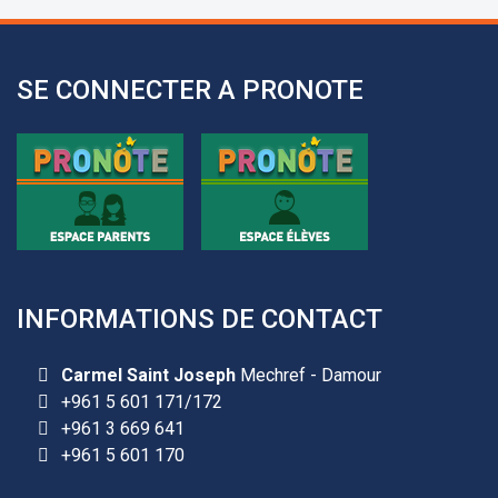
l’avance.
+961 25 601 171
+961 25 601 172
SE CONNECTER A PRONOTE
+961 3 669 641
INFORMATIONS DE CONTACT
Les demandes d'inscription pour l'année scolaire
Carmel Saint Joseph
Mechref - Damour
2026-2027 sont reçues à la direction de
+961 5 601 171/172
l'établissement selon des rendez-vous fixés à
+961 3 669 641
l’avance.
+961 5 601 170
+961 25 601 171