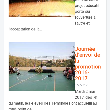
projet éducatif
porte sur
l’ouverture à
l’autre et
l’acceptation de la...
Journée
d’envoi de
la
promotion
2016-
2017
5/2/2017
Mardi 2 mai
2017, dès 7h
du matin, les élèves des Terminales ont accueilli au
rond-point de...