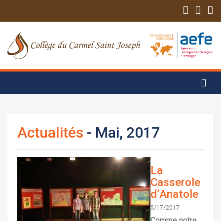
Actualités
- Mai, 2017
La
Casserole
d’Anatole
5/17/2017
Comme notre