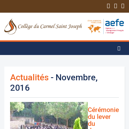
Actualités
- Novembre,
2016
Cérémonie
du lever
du