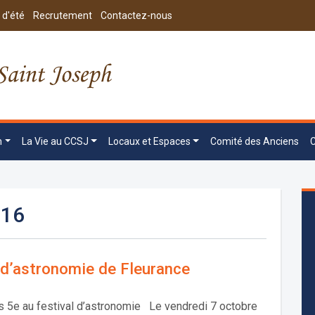
 d'été
Recrutement
Contactez-nous
n
La Vie au CCSJ
Locaux et Espaces
Comité des Anciens
016
 d’astronomie de Fleurance
s 5e au festival d’astronomie Le vendredi 7 octobre