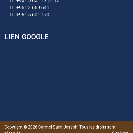
+961 5 601 171/172
l’avance.
+961 3 669 641
+961 25 601 171
+961 5 601 170
+961 25 601 172
+961 3 669 641
LIEN GOOGLE
Les demandes d'inscription pour l'année scolaire
2026-2027 sont reçues à la direction de
l'établissement selon des rendez-vous fixés à
l’avance.
Copyright ©
2026
Carmel Saint Joseph. Tous les droits sont
+961 25 601 171