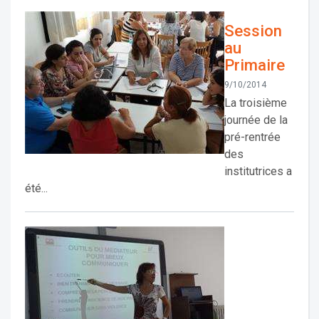
Session
au
Primaire
9/10/2014
La troisième
journée de la
pré-rentrée
des
institutrices a
été...