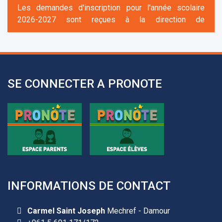
2026-2027 sont reçues à la direction de
l'établissement selon des rendez-vous fixés à
l’avance.
+961 25 601 171
+961 25 601 172
+961 3 669 641
SE CONNECTER A PRONOTE
INFORMATIONS DE CONTACT
Les demandes d'inscription pour l'année scolaire
2026-2027 sont reçues à la direction de
Carmel Saint Joseph
Mechref - Damour
l'établissement selon des rendez-vous fixés à