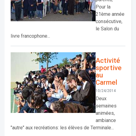
Pour la
21ème année
consécutive,
le Salon du
livre francophone...
Activité
sportive
au
Carmel
10/24/2014
Deux
semaines
animées,
ambiance
"autre" aux recréations: les élèves de Terminale...