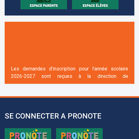
Les demandes d'inscription pour l'année scolaire
2026-2027 sont reçues à la direction de
l'établissement selon des rendez-vous fixés à
l’avance.
+961 25 601 171
+961 25 601 172
+961 3 669 641
SE CONNECTER A PRONOTE