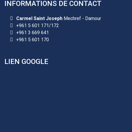
INFORMATIONS DE CONTACT
Les demandes d'inscription pour l'année scolaire
Carmel Saint Joseph
Mechref - Damour
2026-2027 sont reçues à la direction de
+961 5 601 171/172
l'établissement selon des rendez-vous fixés à
+961 3 669 641
l’avance.
+961 5 601 170
+961 25 601 171
+961 25 601 172
LIEN GOOGLE
+961 3 669 641
Les demandes d'inscription pour l'année scolaire