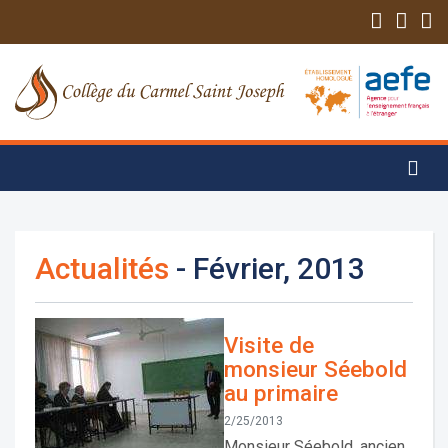
Actualités
- Février, 2013
Visite de
monsieur Séebold
au primaire
2/25/2013
Monsieur Séebold, ancien