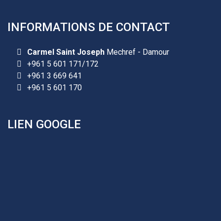
INFORMATIONS DE CONTACT
Les demandes d'inscription pour l'année scolaire
Carmel Saint Joseph
Mechref - Damour
2026-2027 sont reçues à la direction de
+961 5 601 171/172
l'établissement selon des rendez-vous fixés à
+961 3 669 641
l’avance.
+961 5 601 170
+961 25 601 171
+961 25 601 172
LIEN GOOGLE
+961 3 669 641