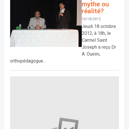
mythe ou
réalité?
10/18/2012
Jeudi 18 octobre
2012, à 18h, le
Carmel Saint
Joseph a reçu Dr
A. Oueini,
orthopédagogue...