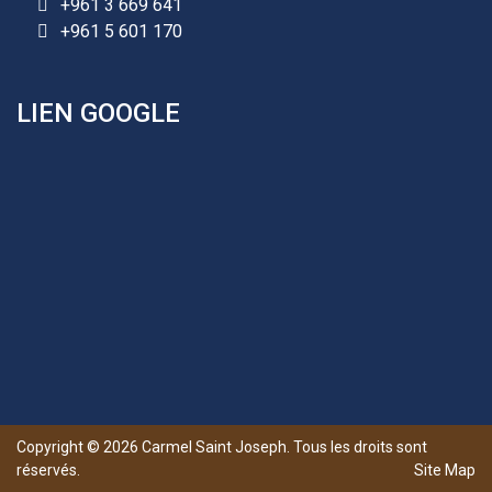
+961 3 669 641
+961 5 601 170
+961 25 601 171
+961 25 601 172
+961 3 669 641
LIEN GOOGLE
Les demandes d'inscription pour l'année scolaire
2026-2027 sont reçues à la direction de
l'établissement selon des rendez-vous fixés à
l’avance.
Copyright ©
2026
Carmel Saint Joseph. Tous les droits sont
+961 25 601 171
réservés.
Site Map