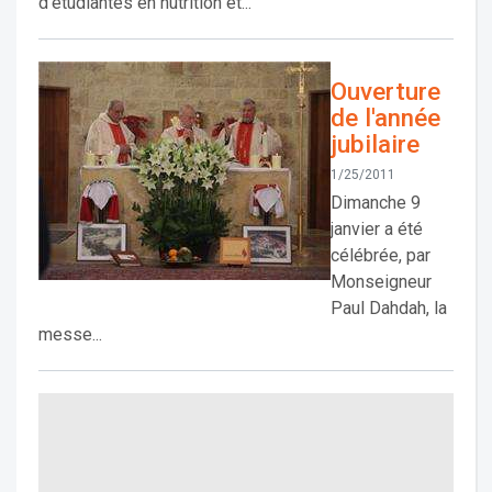
d’étudiantes en nutrition et...
Ouverture
de l'année
jubilaire
1/25/2011
Dimanche 9
janvier a été
célébrée, par
Monseigneur
Paul Dahdah, la
messe...