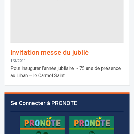
Invitation messe du jubilé
1/3/2011
Pour inaugurer l’année jubilaire - 75 ans de présence
au Liban – le Carmel Saint...
Les demandes d'inscription pour l'année scolaire
2026-2027 sont reçues à la direction de
l'établissement selon des rendez-vous fixés à
l’avance.
Se Connecter à PRONOTE
+961 25 601 171
+961 25 601 172
+961 3 669 641