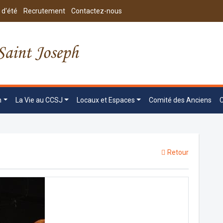
 d'été
Recrutement
Contactez-nous
n
La Vie au CCSJ
Locaux et Espaces
Comité des Anciens
Retour