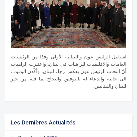
استقبل الرئيس عون واللبنانية الأولى وفدُا من الرئيسات
العامات والاقليميات للراهبات في لبنان. واعتبرت الراهبات
أنّ انتخاب الرئيس عون يعكس رجاء للبنان، وأكّدن الوقوف
الى جانبه والدعاء له بالتوفيق والنجاح لما فيه من خير
للبنان واللبنانيين.
Les Dernières Actualités