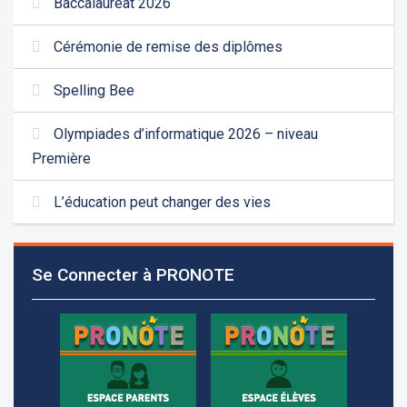
Baccalauréat 2026
Cérémonie de remise des diplômes
Spelling Bee
Olympiades d’informatique 2026 – niveau
Première
L’éducation peut changer des vies
Les demandes d'inscription pour l'année scolaire
2026-2027 sont reçues à la direction de
Se Connecter à PRONOTE
l'établissement selon des rendez-vous fixés à
l’avance.
+961 25 601 171
+961 25 601 172
+961 3 669 641