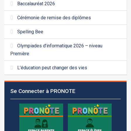
Baccalauréat 2026
Cérémonie de remise des diplômes
Spelling Bee
Olympiades d’informatique 2026 – niveau
Première
L’éducation peut changer des vies
Les demandes d'inscription pour l'année scolaire
2026-2027 sont reçues à la direction de
l'établissement selon des rendez-vous fixés à
Se Connecter à PRONOTE
l’avance.
+961 25 601 171
+961 25 601 172
+961 3 669 641