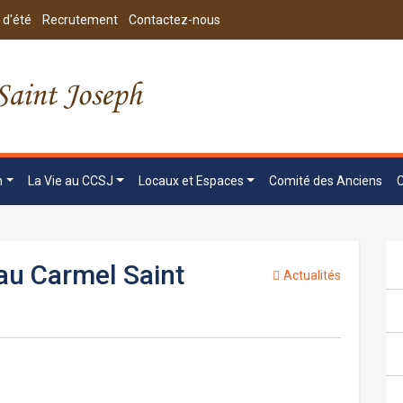
 d'été
Recrutement
Contactez-nous
n
La Vie au CCSJ
Locaux et Espaces
Comité des Anciens
au Carmel Saint
Actualités