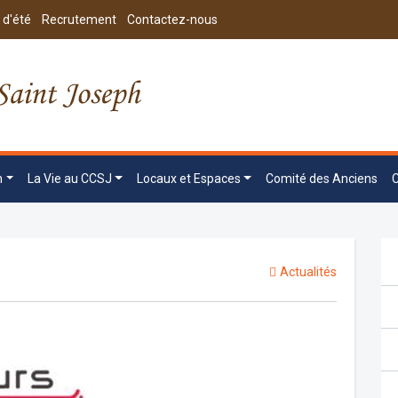
 d'été
Recrutement
Contactez-nous
n
La Vie au CCSJ
Locaux et Espaces
Comité des Anciens
Actualités