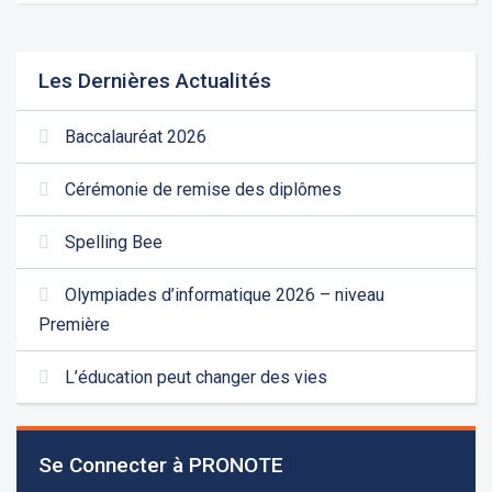
Les Dernières Actualités
Baccalauréat 2026
Cérémonie de remise des diplômes
Spelling Bee
Olympiades d’informatique 2026 – niveau
Première
L’éducation peut changer des vies
Les demandes d'inscription pour l'année scolaire
2026-2027 sont reçues à la direction de
Se Connecter à PRONOTE
l'établissement selon des rendez-vous fixés à