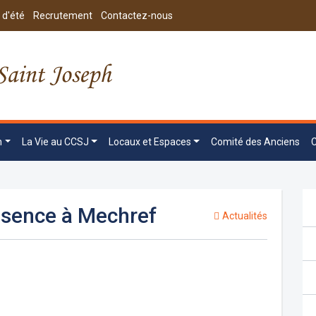
 d'été
Recrutement
Contactez-nous
n
La Vie au CCSJ
Locaux et Espaces
Comité des Anciens
ésence à Mechref
Actualités