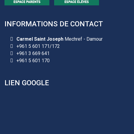
Les demandes d'inscription pour l'année scolaire
INFORMATIONS DE CONTACT
2026-2027 sont reçues à la direction de
l'établissement selon des rendez-vous fixés à
l’avance.
Carmel Saint Joseph
Mechref - Damour
+961 5 601 171/172
+961 25 601 171
+961 3 669 641
+961 25 601 172
+961 5 601 170
+961 3 669 641
LIEN GOOGLE
Les demandes d'inscription pour l'année scolaire