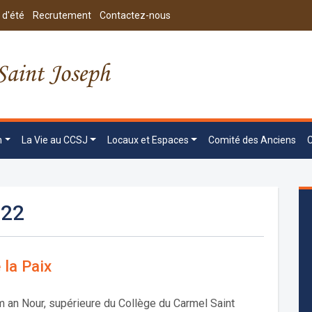
 d'été
Recrutement
Contactez-nous
n
La Vie au CCSJ
Locaux et Espaces
Comité des Anciens
022
 la Paix
 an Nour, supérieure du Collège du Carmel Saint