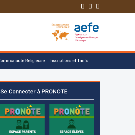
Communauté Religieuse
Inscriptions et Tarifs
Les demandes d'inscription pour l'année
scolaire 2026-2027 sont reçues à la
Se Connecter à PRONOTE
direction de l'établissement selon des
rendez-vous fixés à l’avance.
+961 25 601 171
+961 25 601 172
+961 3 669 641