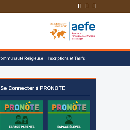
Communauté Religieuse
Inscriptions et Tarifs
Les demandes d'inscription pour l'année
scolaire 2026-2027 sont reçues à la
Se Connecter à PRONOTE
direction de l'établissement selon des
rendez-vous fixés à l’avance.
+961 25 601 171
+961 25 601 172
+961 3 669 641