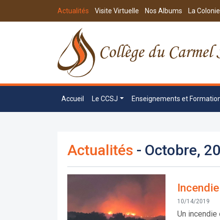
Actualités
Visite Virtuelle
Nos Albums
La Colonie
Accueil
Le CCSJ
Enseignements et Formatio
Actualités
- Octobre, 2
Incendie
10/14/2019
Un incendie 