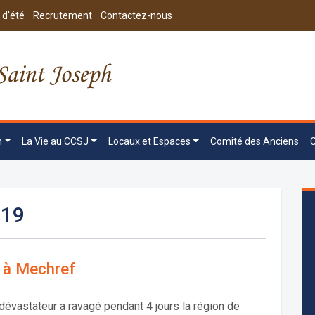
 d'été
Recrutement
Contactez-nous
n
La Vie au CCSJ
Locaux et Espaces
Comité des Anciens
019
 à Mechref
dévastateur a ravagé pendant 4 jours la région de