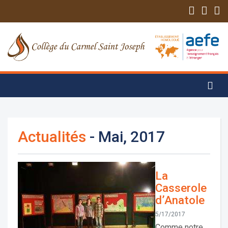
Actualités
- Mai, 2017
La
Casserole
d’Anatole
5/17/2017
Comme notre