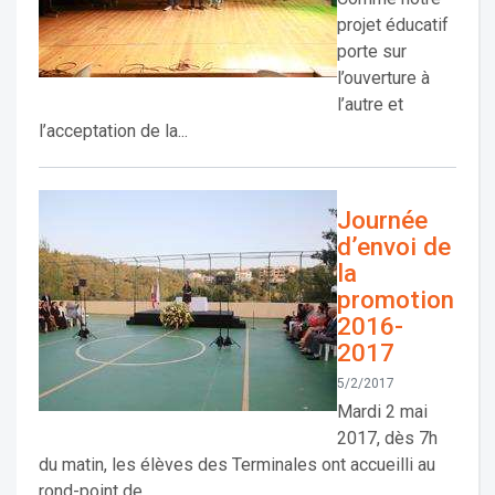
projet éducatif
porte sur
l’ouverture à
l’autre et
l’acceptation de la...
Journée
d’envoi de
la
promotion
2016-
2017
5/2/2017
Mardi 2 mai
2017, dès 7h
du matin, les élèves des Terminales ont accueilli au
rond-point de...