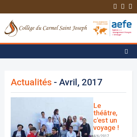
Actualités
- Avril, 2017
Le
théâtre,
c'est un
voyage !
4/6/2017