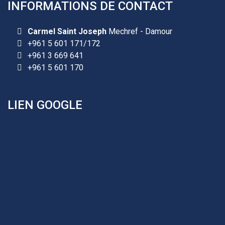
INFORMATIONS DE CONTACT
Les demandes d'inscription pour l'année scolaire
Carmel Saint Joseph
Mechref - Damour
2026-2027 sont reçues à la direction de
+961 5 601 171/172
l'établissement selon des rendez-vous fixés à
+961 3 669 641
l’avance.
+961 5 601 170
+961 25 601 171
+961 25 601 172
LIEN GOOGLE
+961 3 669 641
Les demandes d'inscription pour l'année scolaire