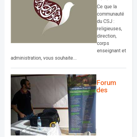
Ce que la
communauté
du CSJ :
religieuses,
direction,
corps
enseignant et
administration, vous souhaite....
Forum
des