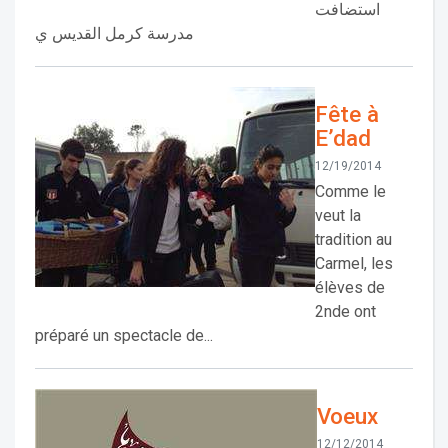
استضافت
مدرسة كرمل القديس ي
Fête à
E’dad
12/19/2014
Comme le
veut la
tradition au
Carmel, les
élèves de
2nde ont
préparé un spectacle de...
Voeux
12/12/2014