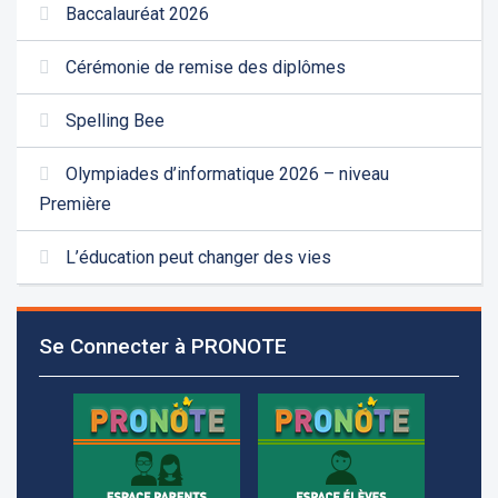
Baccalauréat 2026
Cérémonie de remise des diplômes
Spelling Bee
Olympiades d’informatique 2026 – niveau
Première
L’éducation peut changer des vies
Les demandes d'inscription pour l'année scolaire
2026-2027 sont reçues à la direction de
Se Connecter à PRONOTE
l'établissement selon des rendez-vous fixés à
l’avance.
+961 25 601 171
+961 25 601 172
+961 3 669 641